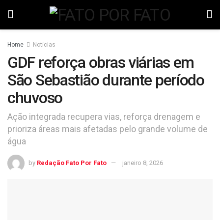
Home
Notícias
GDF reforça obras viárias em
São Sebastião durante período
chuvoso
Ação integrada recupera vias, reforça drenagem e
prioriza áreas mais afetadas pelo grande volume de
água
by
Redação Fato Por Fato
janeiro 8, 2026