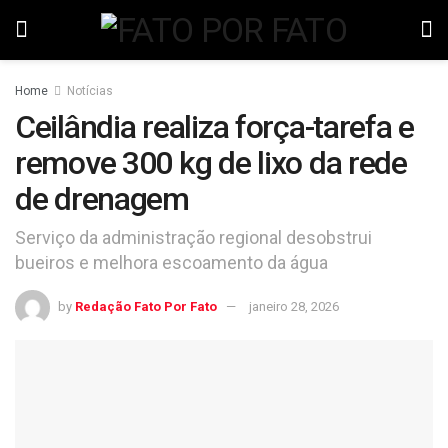
Home
Notícias
Ceilândia realiza força-tarefa e
remove 300 kg de lixo da rede
de drenagem
Serviço da administração regional desobstrui
bueiros e melhora escoamento da água
by
Redação Fato Por Fato
janeiro 28, 2026