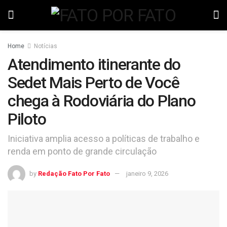
Home
Notícias
Atendimento itinerante do
Sedet Mais Perto de Você
chega à Rodoviária do Plano
Piloto
Iniciativa amplia acesso a políticas de trabalho e
renda em ponto de grande circulação
by
Redação Fato Por Fato
janeiro 9, 2026