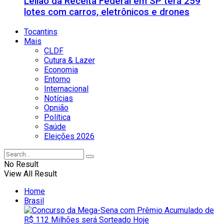
Leilão da Receita Federal em SP terá 259
lotes com carros, eletrônicos e drones
Tocantins
Mais
CLDF
Cutura & Lazer
Economia
Entorno
Internacional
Notícias
Opnião
Política
Saúde
Eleições 2026
No Result
View All Result
Home
Brasil