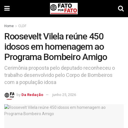
Home
CLDF
Roosevelt Vilela reúne 450
idosos em homenagem ao
Programa Bombeiro Amigo
Cerimônia proposta pelo deputado reconheceu o
trabalho desenvolvido pelo Corpo de Bombeiros
com a população idosa
by
Da Redação
junho 25, 2026