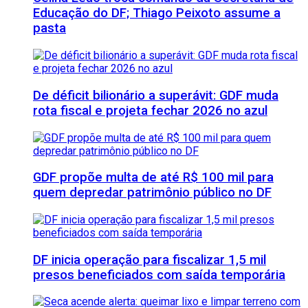
Educação do DF; Thiago Peixoto assume a
pasta
De déficit bilionário a superávit: GDF muda
rota fiscal e projeta fechar 2026 no azul
GDF propõe multa de até R$ 100 mil para
quem depredar patrimônio público no DF
DF inicia operação para fiscalizar 1,5 mil
presos beneficiados com saída temporária