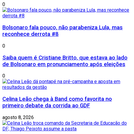
0
Bolsonaro fala pouco, não parabeniza Lula, mas
reconhece derrota #8
0
Saiba quem é Cristiane Britto, que estava ao lado
de Bolsonaro em pronunciamento após eleições
0
Celina Leão chega à Band como favorita no
primeiro debate da corrida ao GDF
agosto 8, 2026