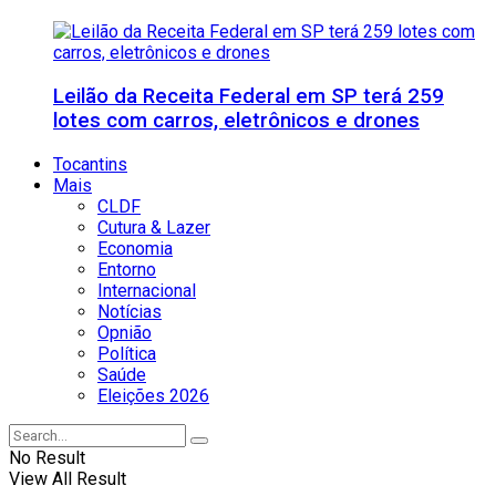
Leilão da Receita Federal em SP terá 259
lotes com carros, eletrônicos e drones
Tocantins
Mais
CLDF
Cutura & Lazer
Economia
Entorno
Internacional
Notícias
Opnião
Política
Saúde
Eleições 2026
No Result
View All Result