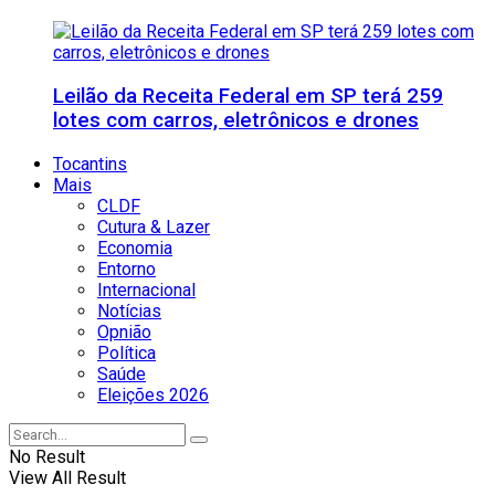
Leilão da Receita Federal em SP terá 259
lotes com carros, eletrônicos e drones
Tocantins
Mais
CLDF
Cutura & Lazer
Economia
Entorno
Internacional
Notícias
Opnião
Política
Saúde
Eleições 2026
No Result
View All Result