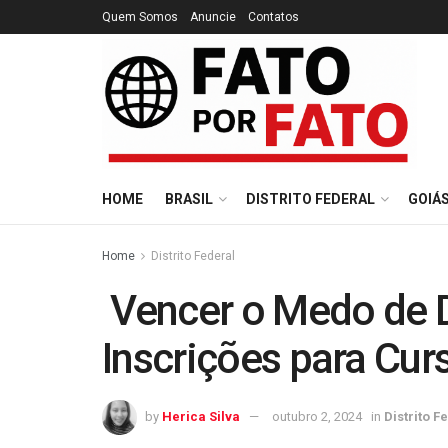
Quem Somos
Anuncie
Contatos
HOME
BRASIL
DISTRITO FEDERAL
GOIÁ
Home
Distrito Federal
Vencer o Medo de Di
Inscrições para Cu
by
Herica Silva
outubro 2, 2024
in
Distrito F