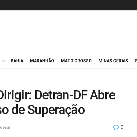
S
BAHIA
MARANHÃO
MATO GROSSO
MINAS GERAIS
rigir: Detran-DF Abre
rso de Superação
0
ederal