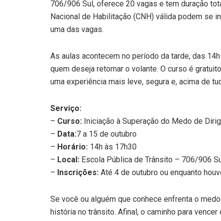
706/906 Sul, oferece 20 vagas e tem duração to
Nacional de Habilitação (CNH) válida podem se in
uma das vagas.
As aulas acontecem no período da tarde, das 14
quem deseja retomar o volante. O curso é gratuito
uma experiência mais leve, segura e, acima de t
Serviço:
–
Curso:
Iniciação à Superação do Medo de Dirig
–
Data:
7 a 15 de outubro
–
Horário:
14h às 17h30
–
Local:
Escola Pública de Trânsito – 706/906 Su
–
Inscrições:
Até 4 de outubro ou enquanto houv
Se você ou alguém que conhece enfrenta o medo d
história no trânsito. Afinal, o caminho para venc