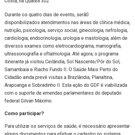
Costa, na Quadra 302.
Durante
os
quatro
dias
de
evento
,
serã0
disponibilizados
atendimentos nas áreas de clínica médica,
nutrição, psicologia, serviço social, ginecologia, nefrologia,
cardiologia, endocrinologia, urologia e mastologia, além de
diversos
exames
como
eletrocardiograma, mamografia,
ultrassonografia e oftalmologia. Até
agora
, o programa
itinerante já
visitou
Ceilândia, Sol Nascente/Pôr do Sol,
Samambaia e Riacho Fundo II. O Saúde Mais Perto do
Cidadão ainda
prevê
visitas
a
Brazlândia, Planaltina,
Arapoanga e Sobradinho II.
Esta
ação
do GDF
é
viabilizada
com o
suporte
de emendas parlamentares do deputado
federal Gilvan Máximo.
Como
participar?
Para
utilizar
os serviços
de
saúde,
é
necessário
apresentar
alguns
documentos para
efetuar
o cadastro no sistema,