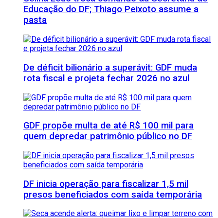
Educação do DF; Thiago Peixoto assume a
pasta
De déficit bilionário a superávit: GDF muda
rota fiscal e projeta fechar 2026 no azul
GDF propõe multa de até R$ 100 mil para
quem depredar patrimônio público no DF
DF inicia operação para fiscalizar 1,5 mil
presos beneficiados com saída temporária