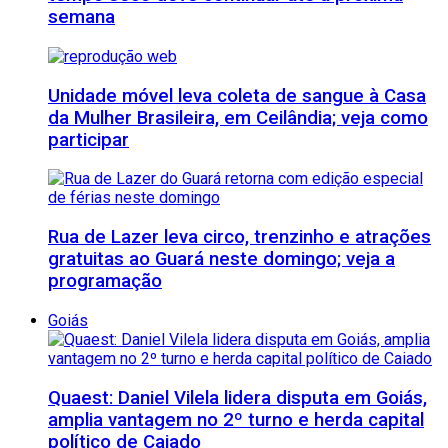
semana
Unidade móvel leva coleta de sangue à Casa
da Mulher Brasileira, em Ceilândia; veja como
participar
Rua de Lazer leva circo, trenzinho e atrações
gratuitas ao Guará neste domingo; veja a
programação
Goiás
Quaest: Daniel Vilela lidera disputa em Goiás,
amplia vantagem no 2º turno e herda capital
político de Caiado