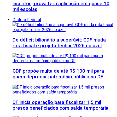
inscritos; prova terá aplicação em quase 10
mil escolas
Distrito Federal
De déficit bilionário a superávit: GDF muda
rota fiscal e projeta fechar 2026 no azul
GDF propõe multa de até R$ 100 mil para
quem depredar patrimônio público no DF
DF inicia operação para fiscalizar 1,5 mil
presos beneficiados com saída temporária