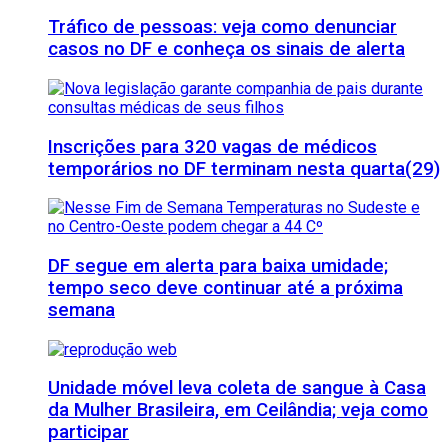
Tráfico de pessoas: veja como denunciar
casos no DF e conheça os sinais de alerta
Inscrições para 320 vagas de médicos
temporários no DF terminam nesta quarta(29)
DF segue em alerta para baixa umidade;
tempo seco deve continuar até a próxima
semana
Unidade móvel leva coleta de sangue à Casa
da Mulher Brasileira, em Ceilândia; veja como
participar