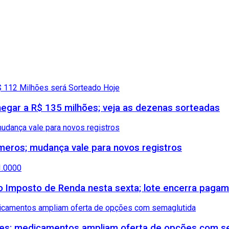
gar a R$ 135 milhões; veja as dezenas sorteadas
meros; mudança vale para novos registros
 do Imposto de Renda nesta sexta; lote encerra paga
etes; medicamentos ampliam oferta de opções com s