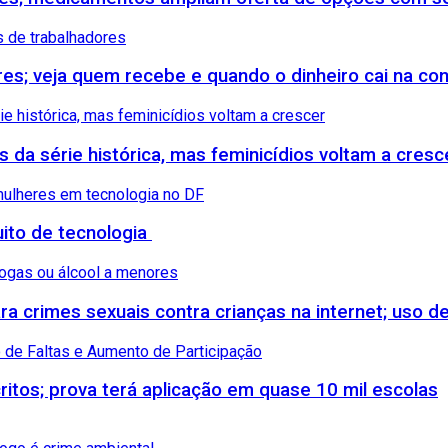
ores; veja quem recebe e quando o dinheiro cai na co
s da série histórica, mas feminicídios voltam a cresc
uito de tecnologia
 crimes sexuais contra crianças na internet; uso de
itos; prova terá aplicação em quase 10 mil escolas