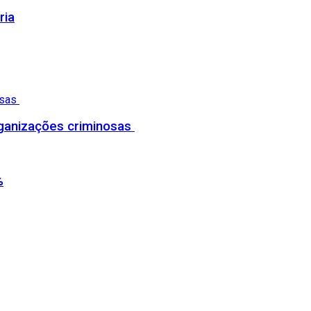
ria
organizações criminosas
%