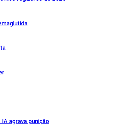
emaglutida
nta
er
 IA agrava punição