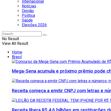
Internacional
Notícias
Opnião
Política
Saúde
Eleições 2026
No Result
View All Result
Home
Brasil
Mega-Sena acumula e próximo prêmio pode che
Receita começa a emitir CNPJ com letras e nú
Receita libera R$ 4,6 bilhões em restituições