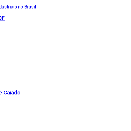
DF
de Caiado