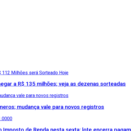
gar a R$ 135 milhões; veja as dezenas sorteadas
meros; mudança vale para novos registros
 do Imposto de Renda nesta sexta; lote encerra paga