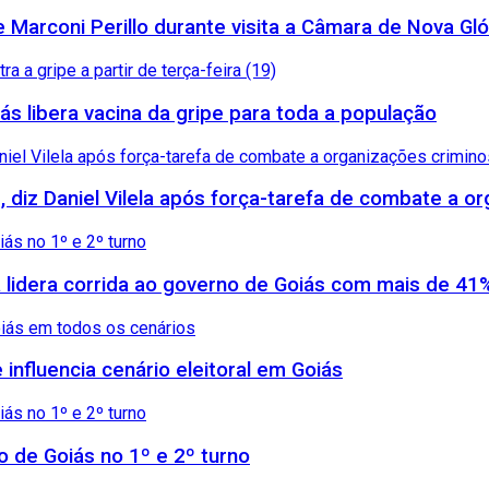
arconi Perillo durante visita a Câmara de Nova Gló
ás libera vacina da gripe para toda a população
, diz Daniel Vilela após força-tarefa de combate a 
 lidera corrida ao governo de Goiás com mais de 41
influencia cenário eleitoral em Goiás
no de Goiás no 1º e 2º turno