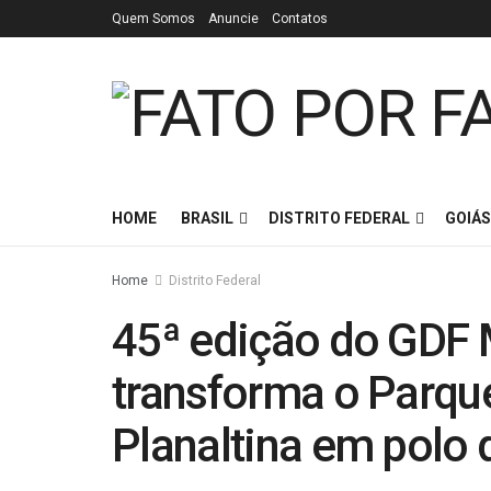
Quem Somos
Anuncie
Contatos
HOME
BRASIL
DISTRITO FEDERAL
GOIÁS
Home
Distrito Federal
45ª edição do GDF 
transforma o Parqu
Planaltina em polo 