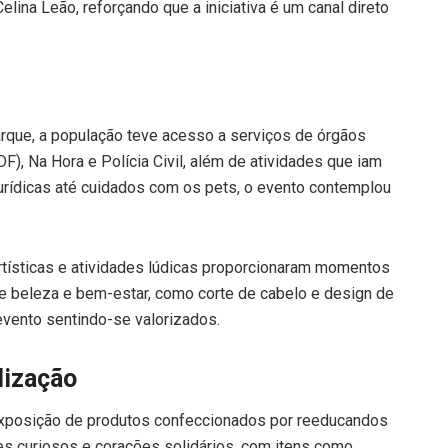
lina Leão, reforçando que a iniciativa é um canal direto
que, a população teve acesso a serviços de órgãos
F), Na Hora e Polícia Civil, além de atividades que iam
urídicas até cuidados com os pets, o evento contemplou
artísticas e atividades lúdicas proporcionaram momentos
e beleza e bem-estar, como corte de cabelo e design de
vento sentindo-se valorizados.
lização
 exposição de produtos confeccionados por reeducandos
res curiosos e corações solidários, com itens como