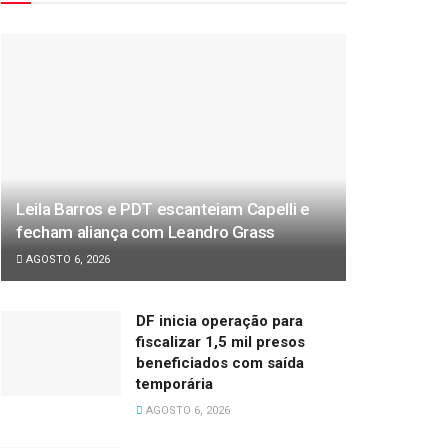
Leila Barros e PDT escanteiam Capelli e
fecham aliança com Leandro Grass
AGOSTO 6, 2026
DF inicia operação para
fiscalizar 1,5 mil presos
beneficiados com saída
temporária
AGOSTO 6, 2026