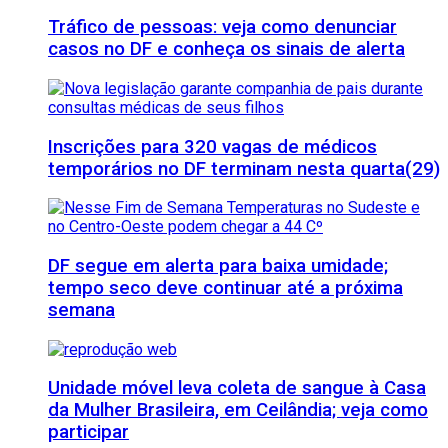
Tráfico de pessoas: veja como denunciar
casos no DF e conheça os sinais de alerta
Inscrições para 320 vagas de médicos
temporários no DF terminam nesta quarta(29)
DF segue em alerta para baixa umidade;
tempo seco deve continuar até a próxima
semana
Unidade móvel leva coleta de sangue à Casa
da Mulher Brasileira, em Ceilândia; veja como
participar