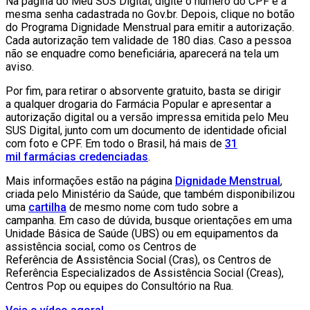
Na página do Meu SUS Digital, digite o número do CPF e a
mesma senha cadastrada no Gov.br. Depois, clique no botão
do Programa Dignidade Menstrual para emitir a autorização.
Cada autorização tem validade de 180 dias. Caso a pessoa
não se enquadre como beneficiária, aparecerá na tela um
aviso.
Por fim, para retirar o absorvente gratuito, basta se dirigir
a qualquer drogaria do Farmácia Popular e apresentar a
autorização digital ou a versão impressa emitida pelo Meu
SUS Digital, junto com um documento de identidade oficial
com foto e CPF. Em todo o Brasil, há mais de
31
mil farmácias credenciadas
.
Mais informações estão na página
Dignidade Menstrual
,
criada pelo Ministério da Saúde, que também disponibilizou
uma
cartilha
de mesmo nome com tudo sobre a
campanha
.
Em caso de dúvida, busque orientações em uma
Unidade Básica de Saúde (UBS) ou em equipamentos da
assistência social, como os Centros de
Referência de Assistência Social (Cras), os Centros de
Referência Especializados de Assistência Social (Creas),
Centros Pop ou equipes do Consultório na Rua.