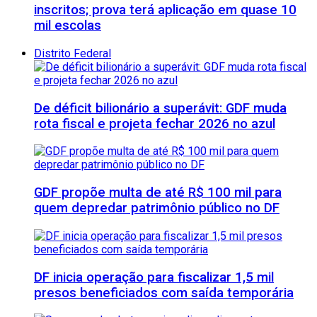
inscritos; prova terá aplicação em quase 10
mil escolas
Distrito Federal
De déficit bilionário a superávit: GDF muda
rota fiscal e projeta fechar 2026 no azul
GDF propõe multa de até R$ 100 mil para
quem depredar patrimônio público no DF
DF inicia operação para fiscalizar 1,5 mil
presos beneficiados com saída temporária