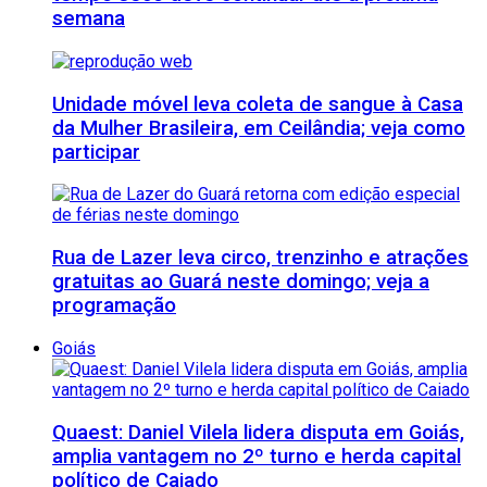
semana
Unidade móvel leva coleta de sangue à Casa
da Mulher Brasileira, em Ceilândia; veja como
participar
Rua de Lazer leva circo, trenzinho e atrações
gratuitas ao Guará neste domingo; veja a
programação
Goiás
Quaest: Daniel Vilela lidera disputa em Goiás,
amplia vantagem no 2º turno e herda capital
político de Caiado