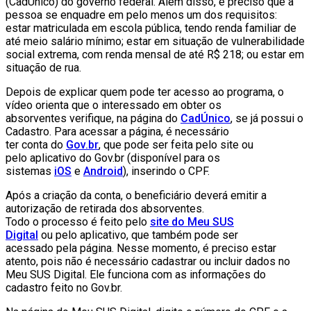
(CadÚnico) do governo federal. Além disso, é preciso que a
pessoa se enquadre em pelo menos um dos requisitos:
estar matriculada em escola pública, tendo renda familiar de
até meio salário mínimo; estar em situação de vulnerabilidade
social extrema, com renda mensal de até R$ 218; ou estar em
situação de rua.
Depois de explicar quem pode ter acesso ao programa, o
vídeo orienta que o interessado em obter os
absorventes verifique, na página do
CadÚnico
, se já possui o
Cadastro. Para acessar a página, é necessário
ter conta do
Gov.br
, que pode ser feita pelo site ou
pelo aplicativo do Gov.br (disponível para os
sistemas
iOS
e
Android
), inserindo o CPF.
Após a criação da conta, o beneficiário deverá emitir a
autorização de retirada dos absorventes.
Todo o processo é feito pelo
site do Meu SUS
Digital
ou pelo aplicativo, que também pode ser
acessado pela página. Nesse momento, é preciso estar
atento, pois não é necessário cadastrar ou incluir dados no
Meu SUS Digital. Ele funciona com as informações do
cadastro feito no Gov.br.