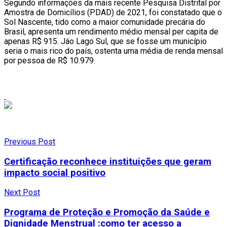
Segundo
informações
da
mais
recente
Pesquisa Distrital por
Amostra de Domicílios (PDAD) de 2021
,
foi
constatado
que o
Sol Nascente,
tido
como
a maior
comunidade
precária
do
Brasil,
apresenta
um
rendimento
médio
mensal
per
capita
de
apenas R$ 915. Já
o Lago Sul, que se fosse um município
seria o mais rico do país, ostenta uma média de renda mensal
por pessoa de R$ 10.979.
Previous Post
Certificação reconhece instituições que geram
impacto social positivo
Next Post
Programa de Proteção e Promoção da Saúde e
Dignidade Menstrual :como ter acesso a