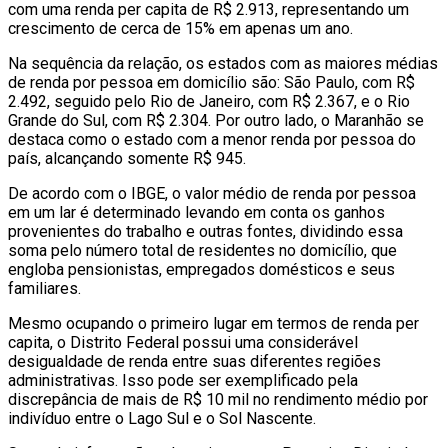
com uma renda per capita de R$ 2.913,
representando
um
crescimento
de
cerca
de
15% em apenas um ano.
Na
sequência
da
relação
,
os estados
com as maiores médias
de renda
por
pessoa
em
domicílio
são: São Paulo, com R$
2.492, seguido pelo Rio de Janeiro, com R$ 2.367, e o Rio
Grande do Sul, com R$ 2.304.
Por
outro lado
, o Maranhão
se
destaca
como o estado com a menor renda
por
pessoa
do
país,
alcançando
somente
R$ 945.
De
acordo com
o IBGE, o
valor
médio
de
renda
por pessoa
em um lar
é
determinado
levando
em conta
os
ganhos
provenientes
do
trabalho e outras fontes, dividindo
essa
soma
pelo número total de
residentes no domicílio
,
que
engloba
pensionistas, empregados domésticos e seus
familiares.
Mesmo
ocupando
o
primeiro lugar
em
termos
de renda
per
capita, o Distrito Federal
possui
uma
considerável
desigualdade
de renda entre suas
diferentes
regiões
administrativas.
Isso
pode
ser
exemplificado
pela
discrepância
de mais de R$ 10 mil no rendimento médio por
indivíduo
entre o Lago Sul e o Sol Nascente.