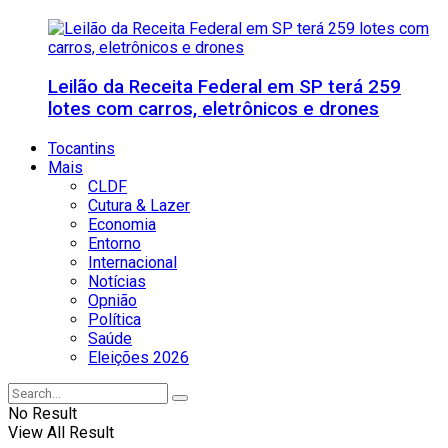
Leilão da Receita Federal em SP terá 259
lotes com carros, eletrônicos e drones
Tocantins
Mais
CLDF
Cutura & Lazer
Economia
Entorno
Internacional
Notícias
Opnião
Política
Saúde
Eleições 2026
No Result
View All Result