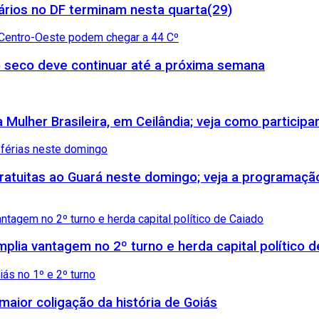
rios no DF terminam nesta quarta(29)
 seco deve continuar até a próxima semana
Mulher Brasileira, em Ceilândia; veja como participa
 gratuitas ao Guará neste domingo; veja a programaçã
amplia vantagem no 2º turno e herda capital político 
maior coligação da história de Goiás