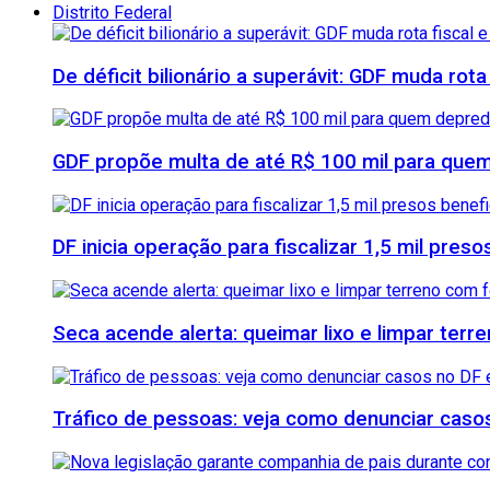
Distrito Federal
De déficit bilionário a superávit: GDF muda rota
GDF propõe multa de até R$ 100 mil para quem
DF inicia operação para fiscalizar 1,5 mil pre
Seca acende alerta: queimar lixo e limpar ter
Tráfico de pessoas: veja como denunciar casos