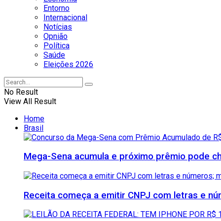
Entorno
Internacional
Notícias
Opnião
Política
Saúde
Eleições 2026
No Result
View All Result
Home
Brasil
Mega-Sena acumula e próximo prêmio pode che
Receita começa a emitir CNPJ com letras e nú