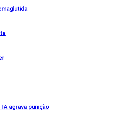
emaglutida
nta
er
 IA agrava punição