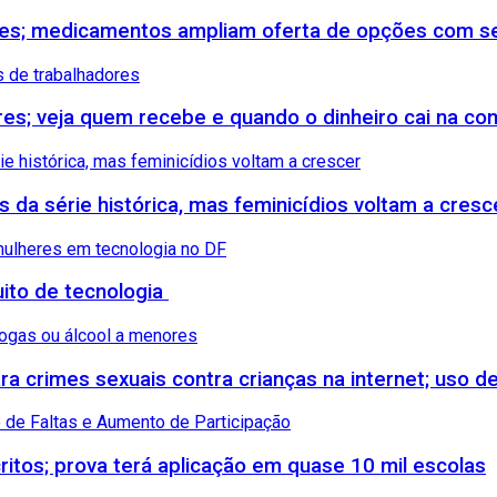
etes; medicamentos ampliam oferta de opções com s
ores; veja quem recebe e quando o dinheiro cai na co
s da série histórica, mas feminicídios voltam a cresc
uito de tecnologia
 crimes sexuais contra crianças na internet; uso de
itos; prova terá aplicação em quase 10 mil escolas