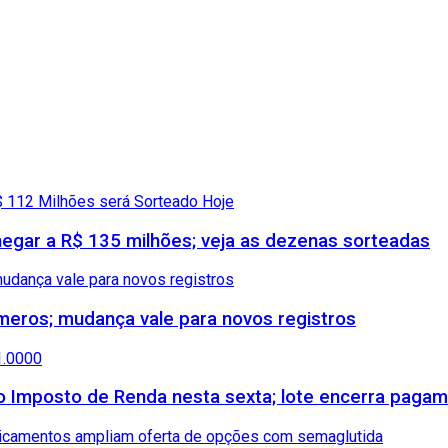
TO
gar a R$ 135 milhões; veja as dezenas sorteadas
meros; mudança vale para novos registros
 do Imposto de Renda nesta sexta; lote encerra paga