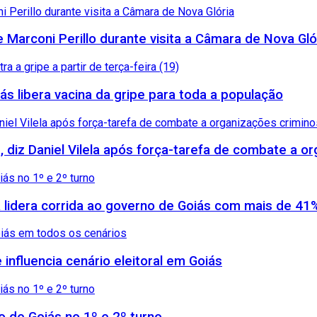
arconi Perillo durante visita a Câmara de Nova Gló
ás libera vacina da gripe para toda a população
, diz Daniel Vilela após força-tarefa de combate a 
 lidera corrida ao governo de Goiás com mais de 41
influencia cenário eleitoral em Goiás
no de Goiás no 1º e 2º turno