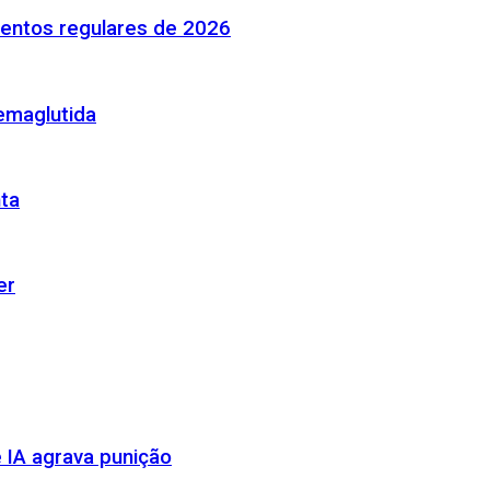
mentos regulares de 2026
emaglutida
nta
er
 IA agrava punição