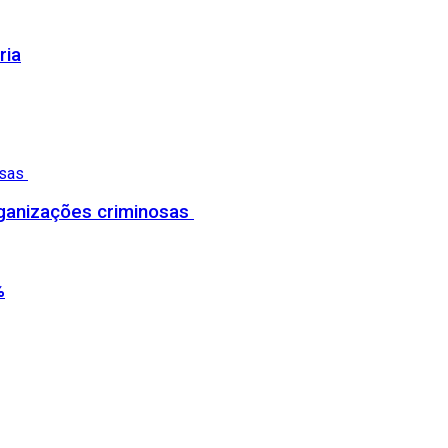
ria
organizações criminosas
%