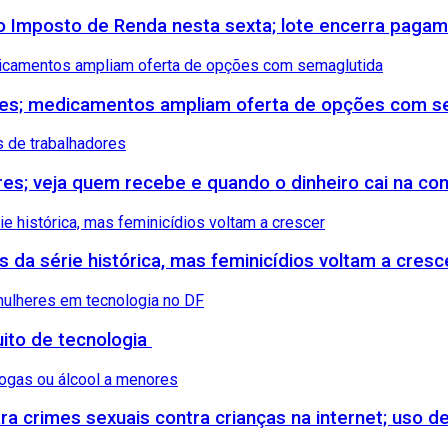
 do Imposto de Renda nesta sexta; lote encerra paga
etes; medicamentos ampliam oferta de opções com s
ores; veja quem recebe e quando o dinheiro cai na co
s da série histórica, mas feminicídios voltam a cresc
uito de tecnologia
 crimes sexuais contra crianças na internet; uso de