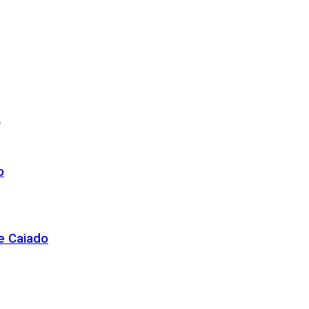
r
o
de Caiado