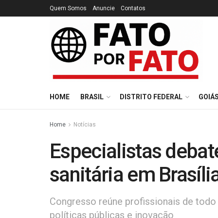
Quem Somos
Anuncie
Contatos
HOME
BRASIL
DISTRITO FEDERAL
GOIÁ
Home
Notícias
Especialistas debat
sanitária em Brasíli
Congresso reúne profissionais de todo 
políticas públicas e inovação