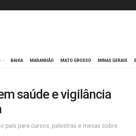
S
BAHIA
MARANHÃO
MATO GROSSO
MINAS GERAIS
em saúde e vigilância
a
o país para cursos, palestras e mesas sobre