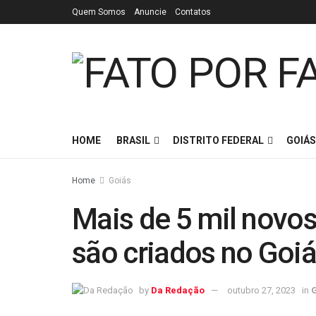
Quem Somos
Anuncie
Contatos
HOME
BRASIL
DISTRITO FEDERAL
GOIÁS
Home
Goiás
Mais de 5 mil novos
são criados no Goiá
by
Da Redação
outubro 27, 2023
in