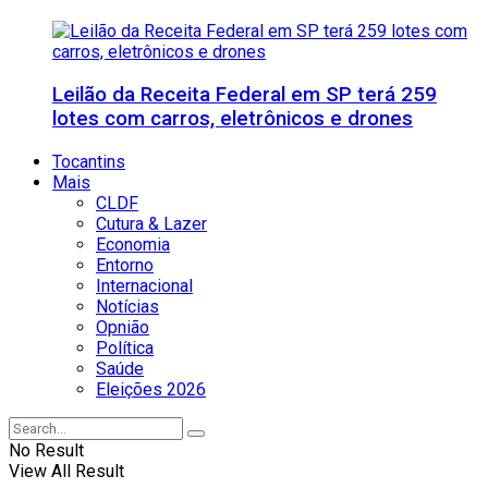
Leilão da Receita Federal em SP terá 259
lotes com carros, eletrônicos e drones
Tocantins
Mais
CLDF
Cutura & Lazer
Economia
Entorno
Internacional
Notícias
Opnião
Política
Saúde
Eleições 2026
No Result
View All Result