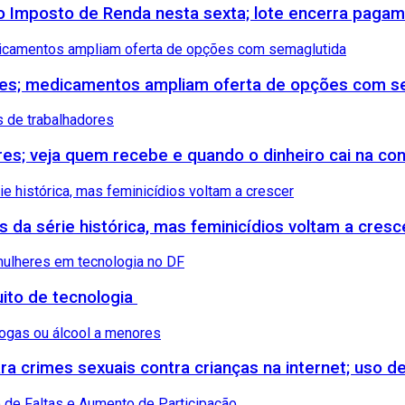
 do Imposto de Renda nesta sexta; lote encerra paga
etes; medicamentos ampliam oferta de opções com s
ores; veja quem recebe e quando o dinheiro cai na co
s da série histórica, mas feminicídios voltam a cresc
uito de tecnologia
 crimes sexuais contra crianças na internet; uso de