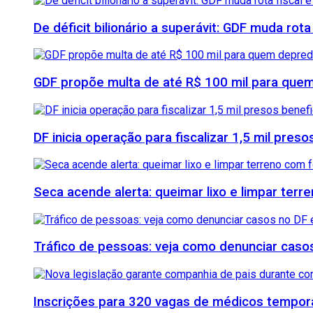
De déficit bilionário a superávit: GDF muda rota
GDF propõe multa de até R$ 100 mil para quem
DF inicia operação para fiscalizar 1,5 mil pre
Seca acende alerta: queimar lixo e limpar ter
Tráfico de pessoas: veja como denunciar casos
Inscrições para 320 vagas de médicos temporá