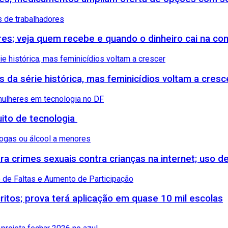
ores; veja quem recebe e quando o dinheiro cai na co
s da série histórica, mas feminicídios voltam a cresc
uito de tecnologia
 crimes sexuais contra crianças na internet; uso de
itos; prova terá aplicação em quase 10 mil escolas