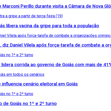
arconi Perillo durante visita a Câmara de Nova Gló
ás libera vacina da gripe para toda a população
, diz Daniel Vilela após força-tarefa de combate a 
 lidera corrida ao governo de Goiás com mais de 41
influencia cenário eleitoral em Goiás
no de Goiás no 1º e 2º turno