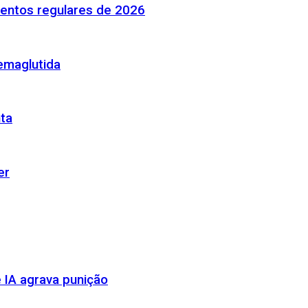
mentos regulares de 2026
emaglutida
nta
er
 IA agrava punição