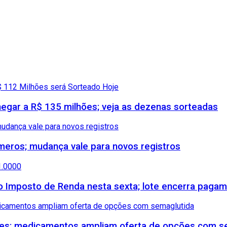
gar a R$ 135 milhões; veja as dezenas sorteadas
meros; mudança vale para novos registros
 do Imposto de Renda nesta sexta; lote encerra paga
etes; medicamentos ampliam oferta de opções com s