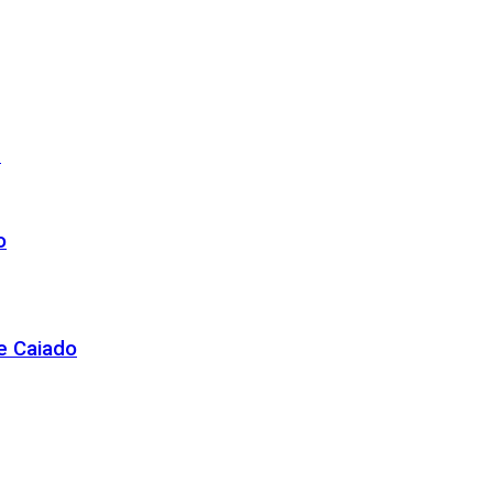
r
o
de Caiado