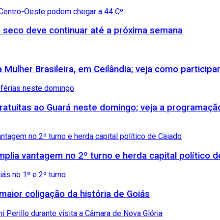
 seco deve continuar até a próxima semana
Mulher Brasileira, em Ceilândia; veja como participa
 gratuitas ao Guará neste domingo; veja a programaçã
amplia vantagem no 2º turno e herda capital político 
maior coligação da história de Goiás