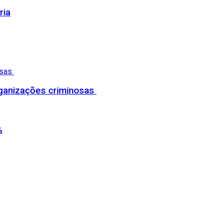
ria
organizações criminosas
%