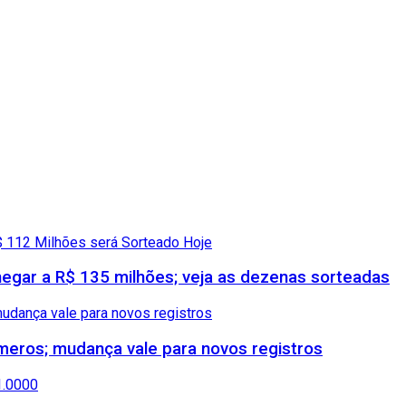
gar a R$ 135 milhões; veja as dezenas sorteadas
meros; mudança vale para novos registros