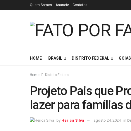
Quem Somos
Anuncie
Contatos
HOME
BRASIL
DISTRITO FEDERAL
GOIÁS
Home
Distrito Federal
Projeto Pais que Pr
lazer para famílias 
by
Herica Silva
agosto 24, 2024
in
Di