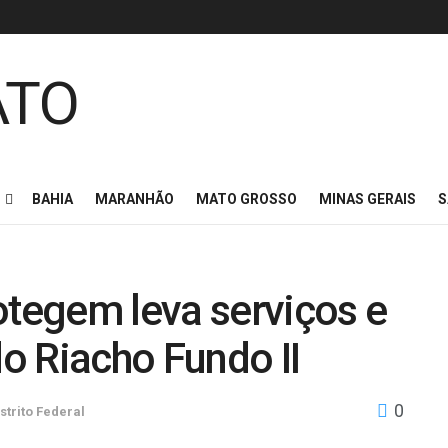
BAHIA
MARANHÃO
MATO GROSSO
MINAS GERAIS
S
otegem leva serviços e
do Riacho Fundo II
0
strito Federal