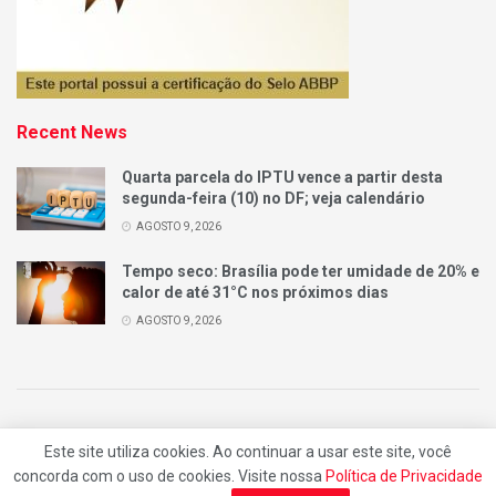
Recent News
Quarta parcela do IPTU vence a partir desta
segunda-feira (10) no DF; veja calendário
AGOSTO 9, 2026
Tempo seco: Brasília pode ter umidade de 20% e
calor de até 31°C nos próximos dias
AGOSTO 9, 2026
Quem Somos
Anuncie
Contatos
Este site utiliza cookies. Ao continuar a usar este site, você
concorda com o uso de cookies. Visite nossa
Política de Privacidade
© 2025
FATO POR FATO
- by
BLU INTERNET
.