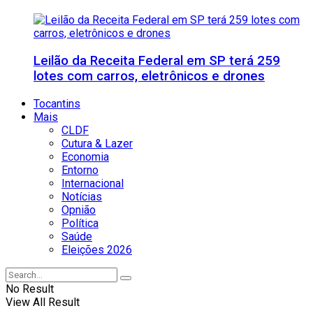
Leilão da Receita Federal em SP terá 259
lotes com carros, eletrônicos e drones
Tocantins
Mais
CLDF
Cutura & Lazer
Economia
Entorno
Internacional
Notícias
Opnião
Política
Saúde
Eleições 2026
No Result
View All Result