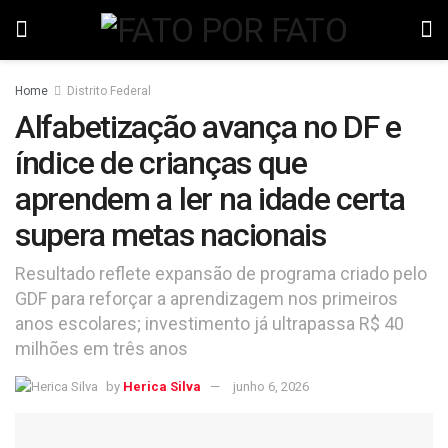
Home
Distrito Federal
Alfabetização avança no DF e
índice de crianças que
aprendem a ler na idade certa
supera metas nacionais
Resultado reflete expansão de programa criado pelo
GDF para reforçar a aprendizagem nos primeiros
anos escolares; investimento já ultrapassa R$ 40
milhões em três anos
by
Herica Silva
junho 6, 2026