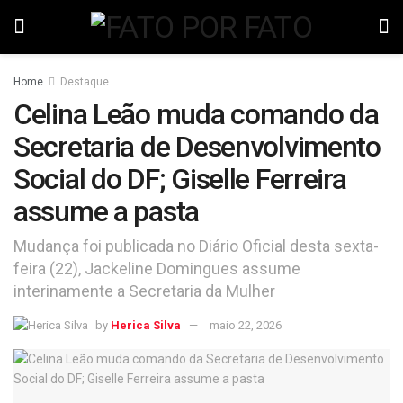
Home
Destaque
Celina Leão muda comando da
Secretaria de Desenvolvimento
Social do DF; Giselle Ferreira
assume a pasta
Mudança foi publicada no Diário Oficial desta sexta-
feira (22), Jackeline Domingues assume
interinamente a Secretaria da Mulher
by
Herica Silva
maio 22, 2026