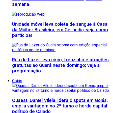
semana
Unidade móvel leva coleta de sangue à Casa
da Mulher Brasileira, em Ceilândia; veja como
participar
Rua de Lazer leva circo, trenzinho e atrações
gratuitas ao Guará neste domingo; veja a
programação
Goiás
Quaest: Daniel Vilela lidera disputa em Goiás,
amplia vantagem no 2º turno e herda capital
político de Caiado