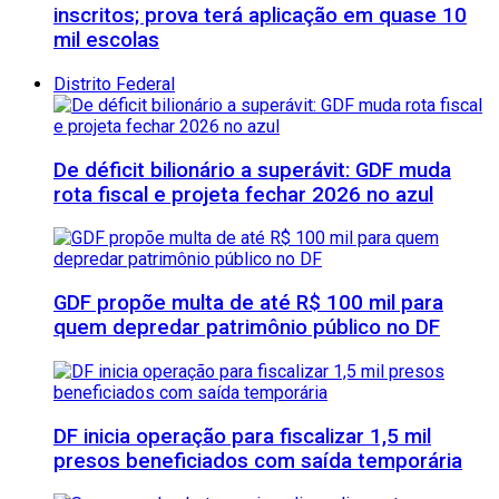
inscritos; prova terá aplicação em quase 10
mil escolas
Distrito Federal
De déficit bilionário a superávit: GDF muda
rota fiscal e projeta fechar 2026 no azul
GDF propõe multa de até R$ 100 mil para
quem depredar patrimônio público no DF
DF inicia operação para fiscalizar 1,5 mil
presos beneficiados com saída temporária