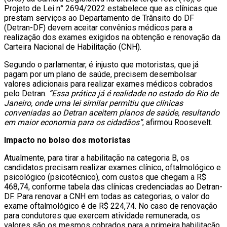
Projeto de Lei n° 2694/2022 estabelece que as clínicas que
prestam serviços ao Departamento de Trânsito do DF
(Detran-DF) devem aceitar convênios médicos para a
realização dos exames exigidos na obtenção e renovação da
Carteira Nacional de Habilitação (CNH).
Segundo o parlamentar, é injusto que motoristas, que já
pagam por um plano de saúde, precisem desembolsar
valores adicionais para realizar exames médicos cobrados
pelo Detran.
“Essa prática já é realidade no estado do Rio de
Janeiro, onde uma lei similar permitiu que clínicas
conveniadas ao Detran aceitem planos de saúde, resultando
em maior economia para os cidadãos”
, afirmou Roosevelt.
Impacto no bolso dos motoristas
Atualmente, para tirar a habilitação na categoria B, os
candidatos precisam realizar exames clínico, oftalmológico e
psicológico (psicotécnico), com custos que chegam a R$
468,74, conforme tabela das clínicas credenciadas ao Detran-
DF. Para renovar a CNH em todas as categorias, o valor do
exame oftalmológico é de R$ 224,74. No caso de renovação
para condutores que exercem atividade remunerada, os
valores são os mesmos cobrados para a primeira habilitação,