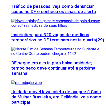
Tráfico de pessoas: veja como denunciar
casos no DF e conheça os sinais de alerta
Inscrições para 320 vagas de médicos
temporários no DF terminam nesta quarta(29)
DF segue em alerta para baixa umidade;
tempo seco deve continuar até a próxima
semana
Unidade móvel leva coleta de sangue à Casa
da Mulher Brasileira, em Ceilândia; veja como
participar