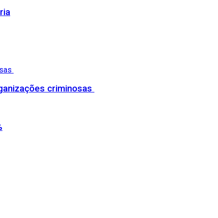
ria
organizações criminosas
%