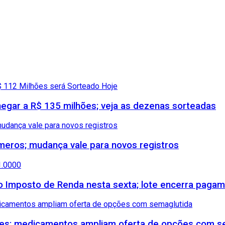
gar a R$ 135 milhões; veja as dezenas sorteadas
meros; mudança vale para novos registros
 do Imposto de Renda nesta sexta; lote encerra paga
etes; medicamentos ampliam oferta de opções com s