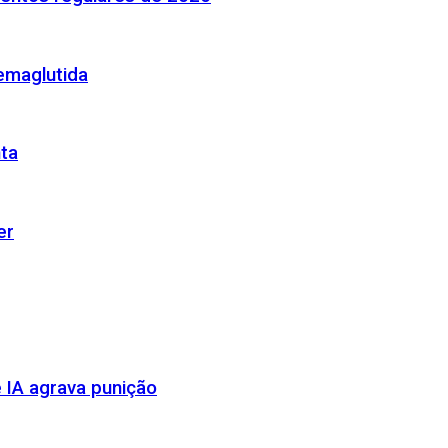
emaglutida
nta
er
 IA agrava punição