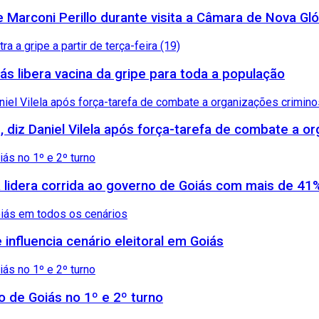
arconi Perillo durante visita a Câmara de Nova Gló
ás libera vacina da gripe para toda a população
, diz Daniel Vilela após força-tarefa de combate a 
 lidera corrida ao governo de Goiás com mais de 41
influencia cenário eleitoral em Goiás
no de Goiás no 1º e 2º turno