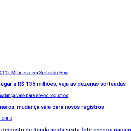
gar a R$ 135 milhões; veja as dezenas sorteadas
meros; mudança vale para novos registros
 do Imposto de Renda nesta sexta; lote encerra paga