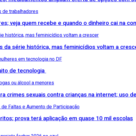
ores; veja quem recebe e quando o dinheiro cai na co
s da série histórica, mas feminicídios voltam a cresc
uito de tecnologia
 crimes sexuais contra crianças na internet; uso de
itos; prova terá aplicação em quase 10 mil escolas