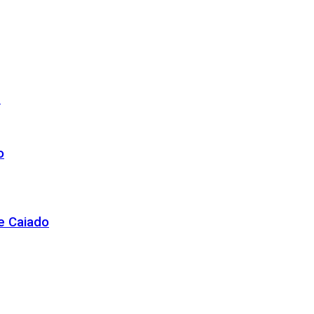
r
o
de Caiado