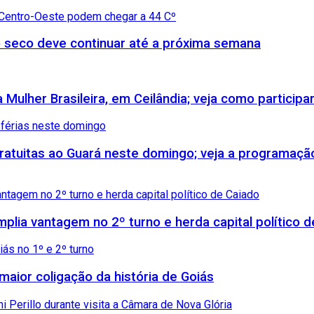
 seco deve continuar até a próxima semana
Mulher Brasileira, em Ceilândia; veja como participa
 gratuitas ao Guará neste domingo; veja a programaçã
amplia vantagem no 2º turno e herda capital político 
maior coligação da história de Goiás