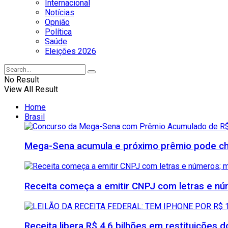
Internacional
Notícias
Opnião
Política
Saúde
Eleições 2026
No Result
View All Result
Home
Brasil
Mega-Sena acumula e próximo prêmio pode che
Receita começa a emitir CNPJ com letras e nú
Receita libera R$ 4,6 bilhões em restituições