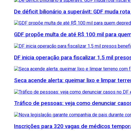
De déficit bilionário a superávit: GDF muda rota
GDF propõe multa de até R$ 100 mil para quem
DF inicia operação para fiscalizar 1,5 mil pre
Seca acende alerta: queimar lixo e limpar ter
Tráfico de pessoas: veja como denunciar casos
Inscrições para 320 vagas de médicos temporá