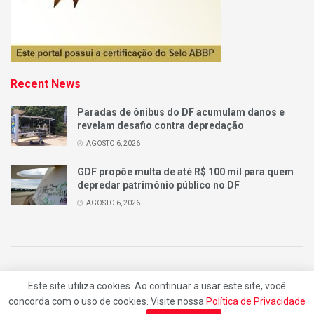
Recent News
Paradas de ônibus do DF acumulam danos e
revelam desafio contra depredação
AGOSTO 6, 2026
GDF propõe multa de até R$ 100 mil para quem
depredar patrimônio público no DF
AGOSTO 6, 2026
Quem Somos
Anuncie
Contatos
Este site utiliza cookies. Ao continuar a usar este site, você
concorda com o uso de cookies. Visite nossa
Política de Privacidade
© 2025
FATO POR FATO
- by
BLU INTERNET
.