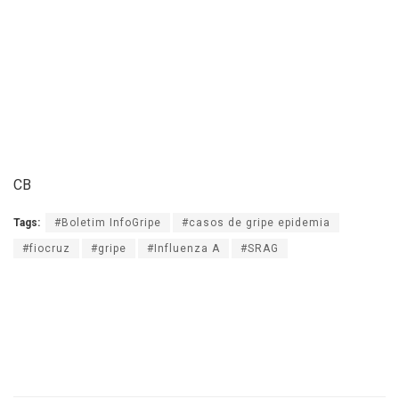
CB
Tags:
#Boletim InfoGripe
#casos de gripe epidemia
#fiocruz
#gripe
#Influenza A
#SRAG