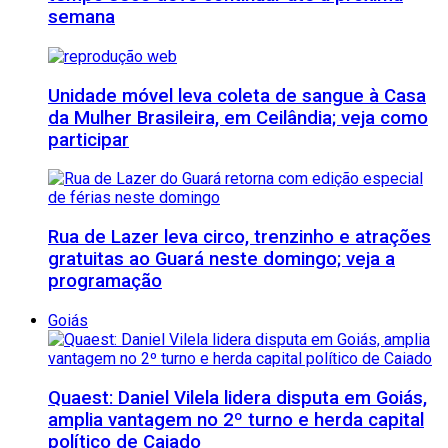
semana
Unidade móvel leva coleta de sangue à Casa
da Mulher Brasileira, em Ceilândia; veja como
participar
Rua de Lazer leva circo, trenzinho e atrações
gratuitas ao Guará neste domingo; veja a
programação
Goiás
Quaest: Daniel Vilela lidera disputa em Goiás,
amplia vantagem no 2º turno e herda capital
político de Caiado