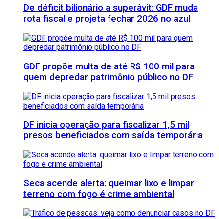
De déficit bilionário a superávit: GDF muda
rota fiscal e projeta fechar 2026 no azul
GDF propõe multa de até R$ 100 mil para
quem depredar patrimônio público no DF
DF inicia operação para fiscalizar 1,5 mil
presos beneficiados com saída temporária
Seca acende alerta: queimar lixo e limpar
terreno com fogo é crime ambiental