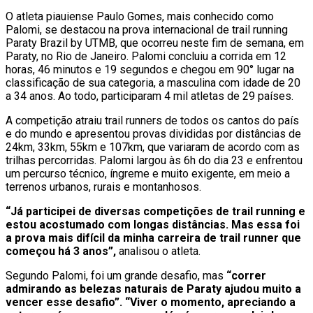
O atleta piauiense Paulo Gomes, mais conhecido como
Palomi, se destacou na prova internacional de trail running
Paraty Brazil by UTMB, que ocorreu neste fim de semana, em
Paraty, no Rio de Janeiro. Palomi concluiu a corrida em 12
horas, 46 minutos e 19 segundos e chegou em 90° lugar na
classificação de sua categoria, a masculina com idade de 20
a 34 anos. Ao todo, participaram 4 mil atletas de 29 países.
A competição atraiu trail runners de todos os cantos do país
e do mundo e apresentou provas divididas por distâncias de
24km, 33km, 55km e 107km, que variaram de acordo com as
trilhas percorridas. Palomi largou às 6h do dia 23 e enfrentou
um percurso técnico, íngreme e muito exigente, em meio a
terrenos urbanos, rurais e montanhosos.
“Já participei de diversas competições de trail running e
estou acostumado com longas distâncias. Mas essa foi
a prova mais difícil da minha carreira de trail runner que
começou há 3 anos”,
analisou o atleta.
Segundo Palomi, foi um grande desafio, mas
“correr
admirando as belezas naturais de Paraty ajudou muito a
vencer esse desafio”. “Viver o momento, apreciando a