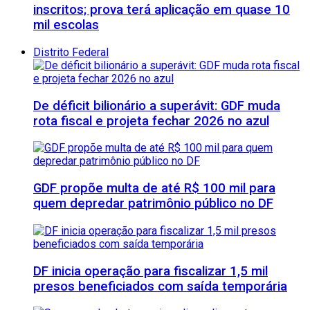
inscritos; prova terá aplicação em quase 10
mil escolas
Distrito Federal
De déficit bilionário a superávit: GDF muda
rota fiscal e projeta fechar 2026 no azul
GDF propõe multa de até R$ 100 mil para
quem depredar patrimônio público no DF
DF inicia operação para fiscalizar 1,5 mil
presos beneficiados com saída temporária