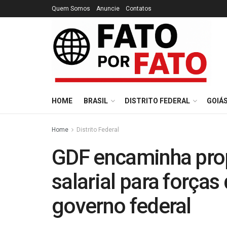
Quem Somos
Anuncie
Contatos
HOME
BRASIL
DISTRITO FEDERAL
GOIÁ
Home
Distrito Federal
GDF encaminha pro
salarial para força
governo federal