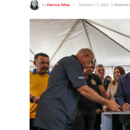
by
Herica Silva
fevereiro 17, 2025
in
Distrito