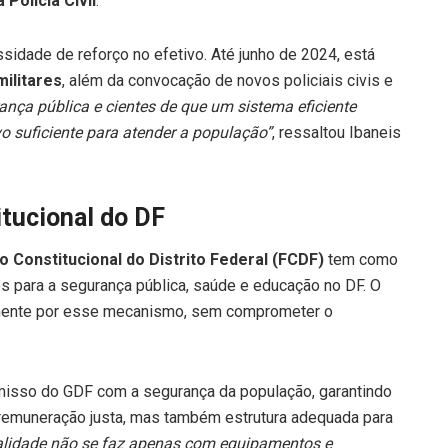
 Polícia Civil
.
sidade de reforço no efetivo. Até junho de 2024, está
militares
, além da convocação de novos policiais civis e
ça pública e cientes de que um sistema eficiente
vo suficiente para atender a população”
, ressaltou Ibaneis
tucional do DF
o Constitucional do Distrito Federal (FCDF)
tem como
os para a segurança pública, saúde e educação no DF. O
almente por esse mecanismo, sem comprometer o
misso do GDF com a segurança da população, garantindo
 remuneração justa, mas também estrutura adequada para
alidade não se faz apenas com equipamentos e