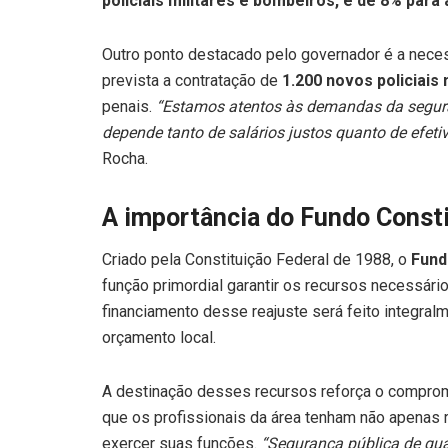
policiais militares e bombeiros, e de 8% para a
Outro ponto destacado pelo governador é a neces
prevista a contratação de
1.200 novos policiais 
penais.
“Estamos atentos às demandas da seguran
depende tanto de salários justos quanto de efeti
Rocha.
A importância do Fundo Consti
Criado pela Constituição Federal de 1988, o
Fund
função primordial garantir os recursos necessári
financiamento desse reajuste será feito integr
orçamento local.
A destinação desses recursos reforça o compro
que os profissionais da área tenham não apenas
exercer suas funções.
“Segurança pública de qu