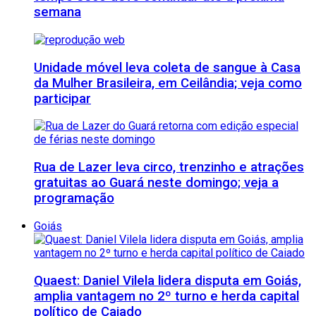
semana
Unidade móvel leva coleta de sangue à Casa
da Mulher Brasileira, em Ceilândia; veja como
participar
Rua de Lazer leva circo, trenzinho e atrações
gratuitas ao Guará neste domingo; veja a
programação
Goiás
Quaest: Daniel Vilela lidera disputa em Goiás,
amplia vantagem no 2º turno e herda capital
político de Caiado