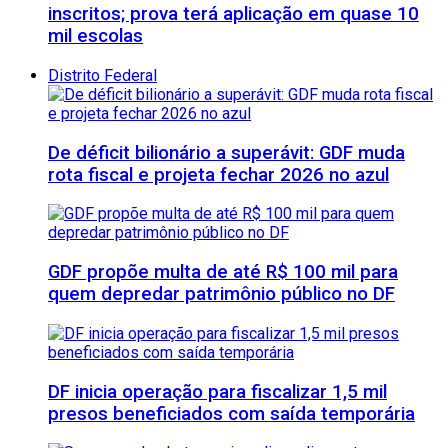
inscritos; prova terá aplicação em quase 10
mil escolas
Distrito Federal
De déficit bilionário a superávit: GDF muda
rota fiscal e projeta fechar 2026 no azul
GDF propõe multa de até R$ 100 mil para
quem depredar patrimônio público no DF
DF inicia operação para fiscalizar 1,5 mil
presos beneficiados com saída temporária