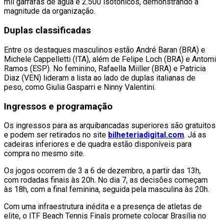
mil garrafas de água e 2.500 isotônicos, demonstrando a
magnitude da organização.
Duplas classificadas
Entre os destaques masculinos estão André Baran (BRA) e
Michele Cappelletti (ITA), além de Felipe Loch (BRA) e Antomi
Ramos (ESP). No feminino, Rafaella Miiller (BRA) e Patricia
Diaz (VEN) lideram a lista ao lado de duplas italianas de
peso, como Giulia Gasparri e Ninny Valentini.
Ingressos e programação
Os ingressos para as arquibancadas superiores são gratuitos
e podem ser retirados no site
bilheteriadigital.com
. Já as
cadeiras inferiores e de quadra estão disponíveis para
compra no mesmo site.
Os jogos ocorrem de 3 a 6 de dezembro, a partir das 13h,
com rodadas finais às 20h. No dia 7, as decisões começam
às 18h, com a final feminina, seguida pela masculina às 20h.
Com uma infraestrutura inédita e a presença de atletas de
elite, o ITF Beach Tennis Finals promete colocar Brasília no