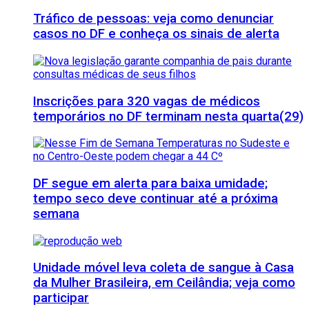
Tráfico de pessoas: veja como denunciar
casos no DF e conheça os sinais de alerta
Inscrições para 320 vagas de médicos
temporários no DF terminam nesta quarta(29)
DF segue em alerta para baixa umidade;
tempo seco deve continuar até a próxima
semana
Unidade móvel leva coleta de sangue à Casa
da Mulher Brasileira, em Ceilândia; veja como
participar