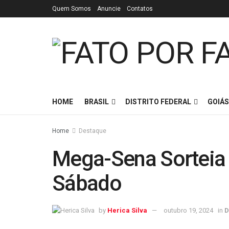
Quem Somos
Anuncie
Contatos
HOME
BRASIL
DISTRITO FEDERAL
GOIÁS
Home
Destaque
Mega-Sena Sorteia 
Sábado
by
Herica Silva
outubro 19, 2024
in
D