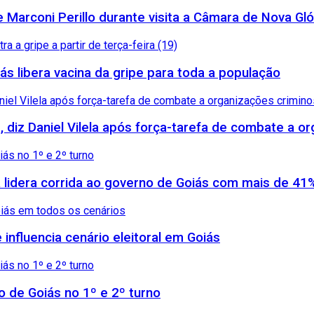
arconi Perillo durante visita a Câmara de Nova Gló
ás libera vacina da gripe para toda a população
, diz Daniel Vilela após força-tarefa de combate a 
 lidera corrida ao governo de Goiás com mais de 41
influencia cenário eleitoral em Goiás
no de Goiás no 1º e 2º turno