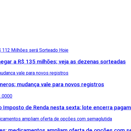
gar a R$ 135 milhões; veja as dezenas sorteadas
meros; mudança vale para novos registros
 do Imposto de Renda nesta sexta; lote encerra paga
etes; medicamentos ampliam oferta de opções com s