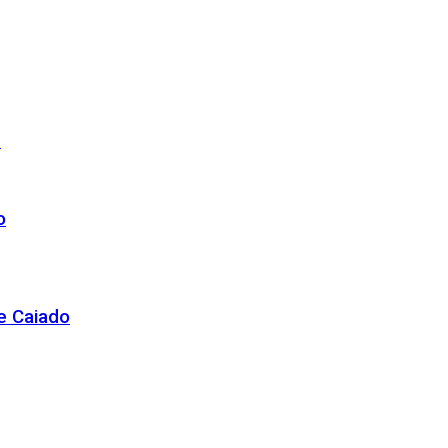
r
o
de Caiado