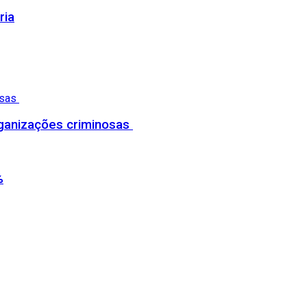
ria
organizações criminosas
%