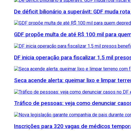
De déficit bilionário a superávit: GDF muda rota
GDF propõe multa de até R$ 100 mil para quem
DF inicia operação para fiscalizar 1,5 mil pre
Seca acende alerta: queimar lixo e limpar ter
Tráfico de pessoas: veja como denunciar casos
Inscrições para 320 vagas de médicos temporá