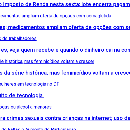
 do Imposto de Renda nesta sexta; lote encerra paga
etes; medicamentos ampliam oferta de opções com s
ores; veja quem recebe e quando o dinheiro cai na co
s da série histórica, mas feminicídios voltam a cresc
uito de tecnologia
 crimes sexuais contra crianças na internet; uso de