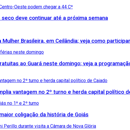
 seco deve continuar até a próxima semana
Mulher Brasileira, em Ceilândia; veja como participa
 gratuitas ao Guará neste domingo; veja a programaçã
amplia vantagem no 2º turno e herda capital político 
maior coligação da história de Goiás