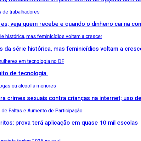
ores; veja quem recebe e quando o dinheiro cai na co
s da série histórica, mas feminicídios voltam a cresc
uito de tecnologia
 crimes sexuais contra crianças na internet; uso de
itos; prova terá aplicação em quase 10 mil escolas