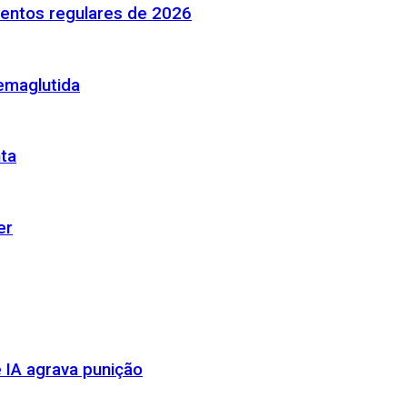
mentos regulares de 2026
emaglutida
nta
er
 IA agrava punição