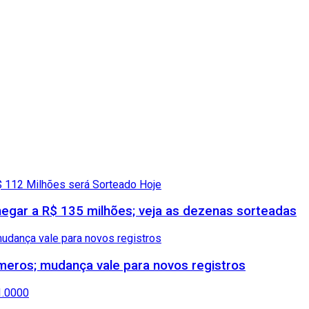
gar a R$ 135 milhões; veja as dezenas sorteadas
meros; mudança vale para novos registros