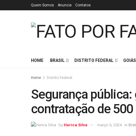
Quem Somos
Anuncie
Contatos
HOME
BRASIL
DISTRITO FEDERAL
GOIÁS
Home
Distrito Federal
Segurança pública:
contratação de 500 
by
Herica Silva
março 6, 2024
in
Dist