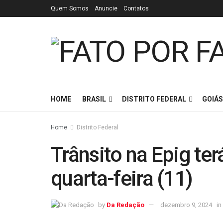
Quem Somos
Anuncie
Contatos
HOME
BRASIL
DISTRITO FEDERAL
GOIÁS
Home
Distrito Federal
Trânsito na Epig te
quarta-feira (11)
by
Da Redação
dezembro 9, 2024
in