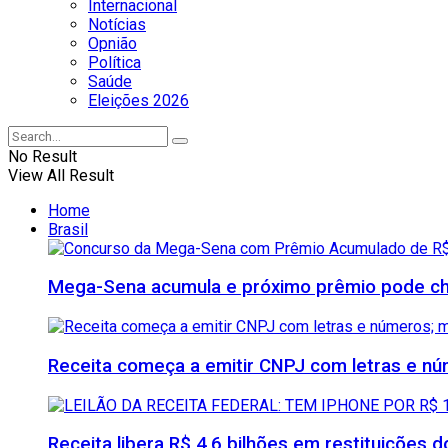
Internacional
Notícias
Opnião
Política
Saúde
Eleições 2026
No Result
View All Result
Home
Brasil
Mega-Sena acumula e próximo prêmio pode che
Receita começa a emitir CNPJ com letras e nú
Receita libera R$ 4,6 bilhões em restituições