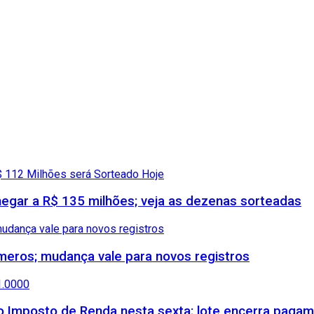
gar a R$ 135 milhões; veja as dezenas sorteadas
meros; mudança vale para novos registros
 do Imposto de Renda nesta sexta; lote encerra paga