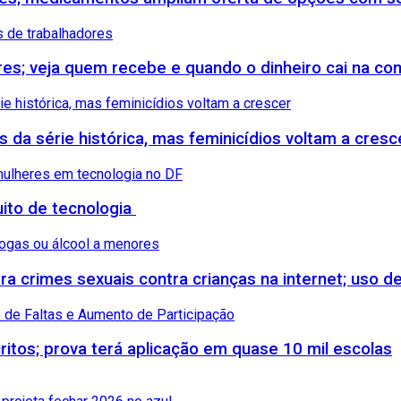
ores; veja quem recebe e quando o dinheiro cai na co
s da série histórica, mas feminicídios voltam a cresc
uito de tecnologia
 crimes sexuais contra crianças na internet; uso de
itos; prova terá aplicação em quase 10 mil escolas