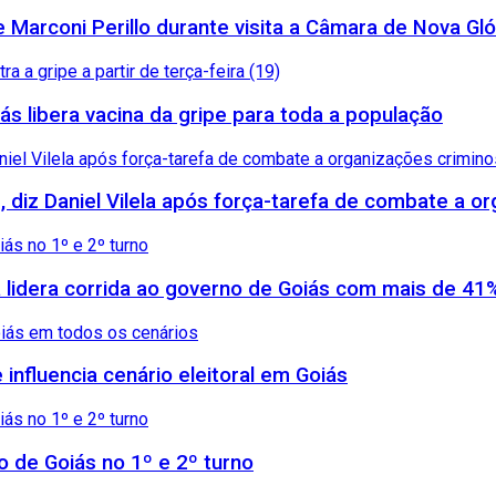
arconi Perillo durante visita a Câmara de Nova Gló
ás libera vacina da gripe para toda a população
, diz Daniel Vilela após força-tarefa de combate a 
 lidera corrida ao governo de Goiás com mais de 41
influencia cenário eleitoral em Goiás
no de Goiás no 1º e 2º turno