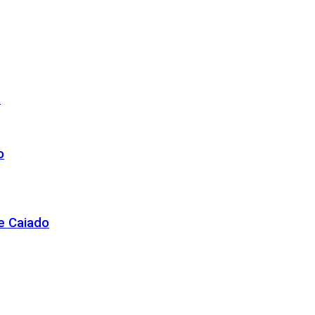
r
o
de Caiado