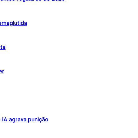
emaglutida
nta
er
 IA agrava punição