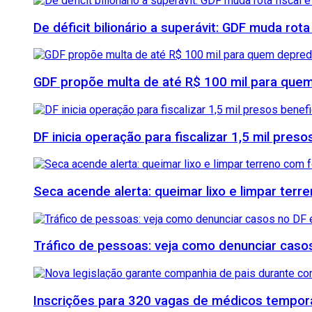
De déficit bilionário a superávit: GDF muda rota
GDF propõe multa de até R$ 100 mil para quem
DF inicia operação para fiscalizar 1,5 mil pre
Seca acende alerta: queimar lixo e limpar ter
Tráfico de pessoas: veja como denunciar casos
Inscrições para 320 vagas de médicos temporá