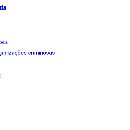
ria
organizações criminosas
%