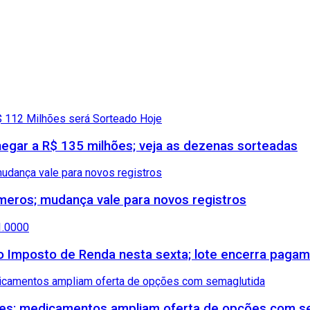
gar a R$ 135 milhões; veja as dezenas sorteadas
meros; mudança vale para novos registros
 do Imposto de Renda nesta sexta; lote encerra paga
etes; medicamentos ampliam oferta de opções com s