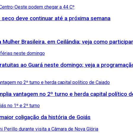
 seco deve continuar até a próxima semana
Mulher Brasileira, em Ceilândia; veja como participa
 gratuitas ao Guará neste domingo; veja a programaçã
amplia vantagem no 2º turno e herda capital político 
maior coligação da história de Goiás