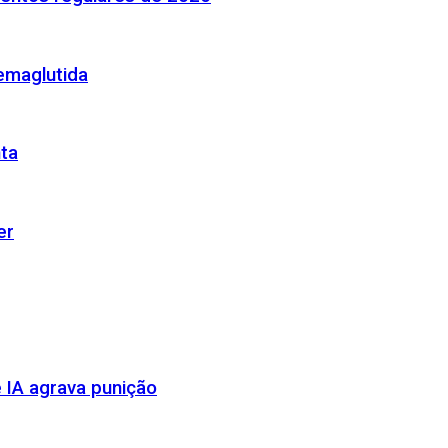
emaglutida
nta
er
 IA agrava punição