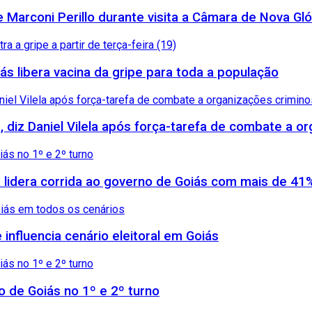
arconi Perillo durante visita a Câmara de Nova Gló
ás libera vacina da gripe para toda a população
, diz Daniel Vilela após força-tarefa de combate a 
 lidera corrida ao governo de Goiás com mais de 41
influencia cenário eleitoral em Goiás
no de Goiás no 1º e 2º turno