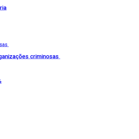
ria
organizações criminosas
%