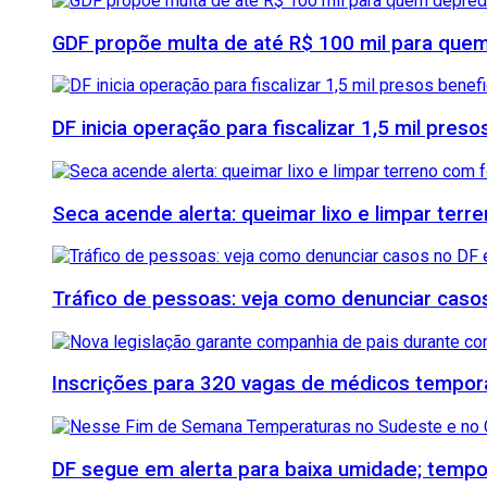
GDF propõe multa de até R$ 100 mil para quem
DF inicia operação para fiscalizar 1,5 mil pre
Seca acende alerta: queimar lixo e limpar ter
Tráfico de pessoas: veja como denunciar casos
Inscrições para 320 vagas de médicos temporá
DF segue em alerta para baixa umidade; tempo