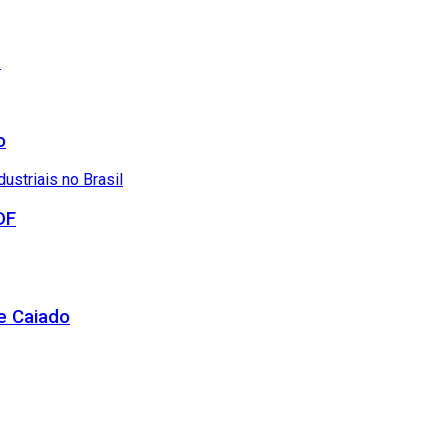
r
o
DF
de Caiado