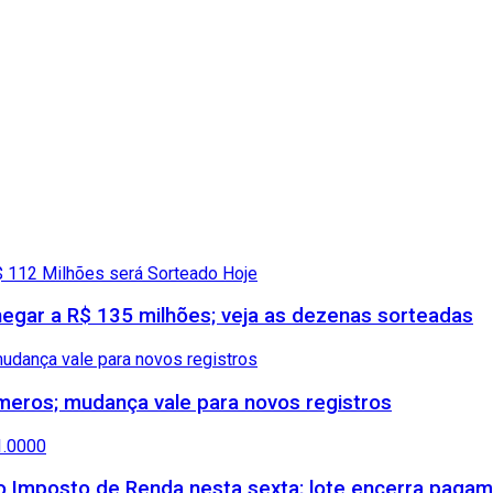
gar a R$ 135 milhões; veja as dezenas sorteadas
meros; mudança vale para novos registros
 do Imposto de Renda nesta sexta; lote encerra paga