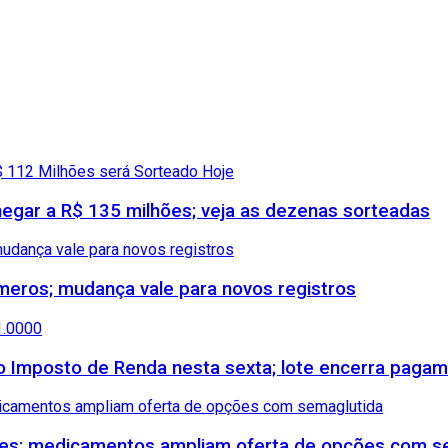
gar a R$ 135 milhões; veja as dezenas sorteadas
meros; mudança vale para novos registros
 do Imposto de Renda nesta sexta; lote encerra paga
etes; medicamentos ampliam oferta de opções com s