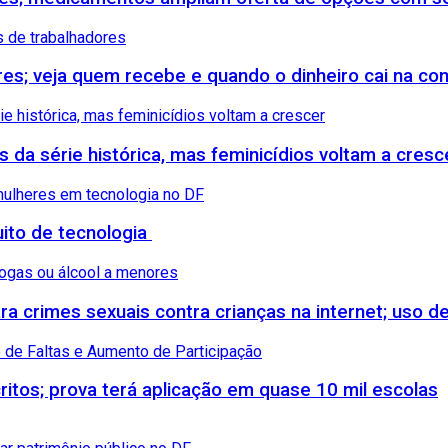
ores; veja quem recebe e quando o dinheiro cai na co
s da série histórica, mas feminicídios voltam a cresc
uito de tecnologia
 crimes sexuais contra crianças na internet; uso de
itos; prova terá aplicação em quase 10 mil escolas